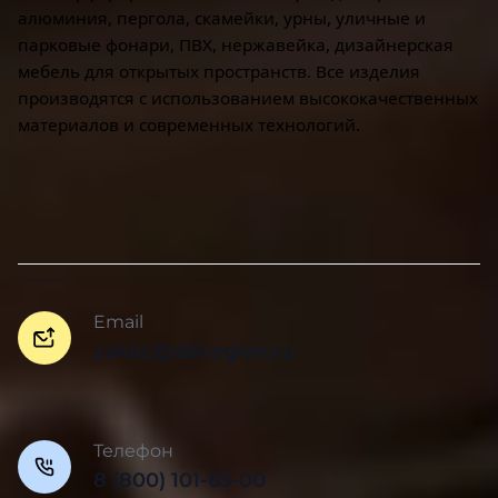
алюминия, пергола, скамейки, урны, уличные и
парковые фонари, ПВХ, нержавейка, дизайнерская
мебель для открытых пространств. Все изделия
производятся с использованием высококачественных
материалов и современных технологий.
Email
zakaz@sblregion.ru
Телефон
8 (800) 101-63-00