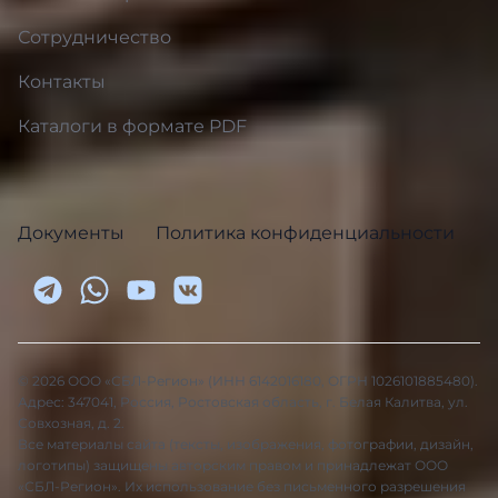
Сотрудничество
Контакты
Каталоги в формате PDF
Документы
Политика конфиденциальности
© 2026 ООО «СБЛ-Регион» (ИНН 6142016180, ОГРН 1026101885480).
Адрес: 347041, Россия, Ростовская область, г. Белая Калитва, ул.
Совхозная, д. 2.
Все материалы сайта (тексты, изображения, фотографии, дизайн,
логотипы) защищены авторским правом и принадлежат ООО
«СБЛ-Регион». Их использование без письменного разрешения