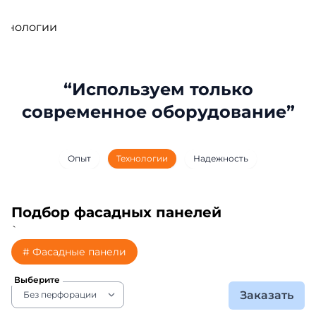
ехнологии
Используем только
современное оборудование
Опыт
Технологии
Надежность
Подбор фасадных панелей
`
# Фасадные панели
Выберите
Заказать