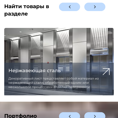
Найти товары в
разделе
Панели для внутренней отделк
атериал из
Панели с перфорацией, без перфорации или
 или
декорированные из алюминия или нержавеющ
ности
для внутренней отделки
Портфолио