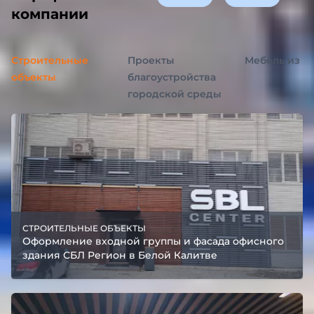
компании
Строительные
Проекты
Мебель из а
объекты
благоустройства
городской среды
СТРОИТЕЛЬНЫЕ ОБЪЕКТЫ
Оформление входной группы и фасада офисного
здания СБЛ Регион в Белой Калитве