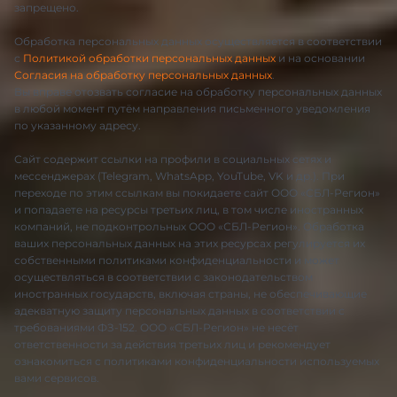
запрещено.
Обработка персональных данных осуществляется в соответствии
с
Политикой обработки персональных данных
и на основании
Согласия на обработку персональных данных
.
Вы вправе отозвать согласие на обработку персональных данных
в любой момент путём направления письменного уведомления
по указанному адресу.
Сайт содержит ссылки на профили в социальных сетях и
мессенджерах (Telegram, WhatsApp, YouTube, VK и др.). При
переходе по этим ссылкам вы покидаете сайт ООО «СБЛ-Регион»
и попадаете на ресурсы третьих лиц, в том числе иностранных
компаний, не подконтрольных ООО «СБЛ-Регион». Обработка
ваших персональных данных на этих ресурсах регулируется их
собственными политиками конфиденциальности и может
осуществляться в соответствии с законодательством
иностранных государств, включая страны, не обеспечивающие
адекватную защиту персональных данных в соответствии с
требованиями ФЗ-152. ООО «СБЛ-Регион» не несёт
ответственности за действия третьих лиц и рекомендует
ознакомиться с политиками конфиденциальности используемых
вами сервисов.