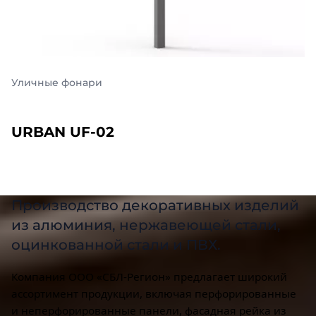
Фасадные панели декорированные из а
Панель декорированная SBL
Производство декоративных изделий
из алюминия, нержавеющей стали,
оцинкованной стали и ПВХ.
Компания ООО «СБЛ-Регион» предлагает широкий
ассортимент продукции, включая перфорированные
и неперфорированные панели, фасадная рейка из