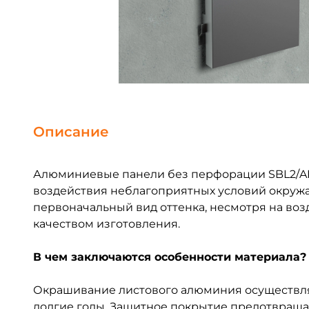
Описание
Алюминиевые панели без перфорации
SBL
2/
A
воздействия неблагоприятных условий окружа
первоначальный вид оттенка, несмотря на во
качеством изготовления.
В чем заключаются особенности материала?
Окрашивание листового алюминия осуществля
долгие годы. Защитное покрытие предотвраща