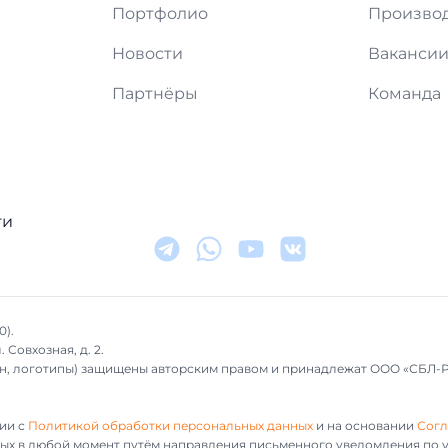
Портфолио
Произво
Новости
Ваканси
Партнёры
Команда
ти
0).
 Совхозная, д. 2.
айн, логотипы) защищены авторским правом и принадлежат ООО «СБЛ-
ии с
Политикой обработки персональных данных
и на основании
Согл
ных в любой момент путём направления письменного уведомления по у