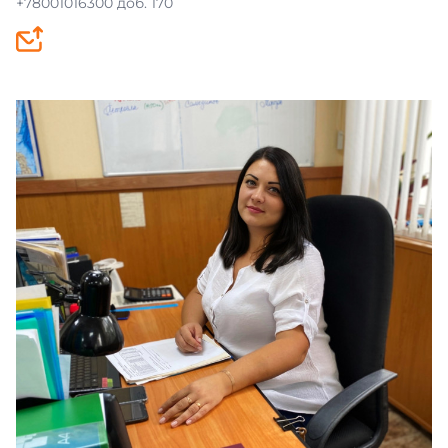
+78001016300 доб. 170