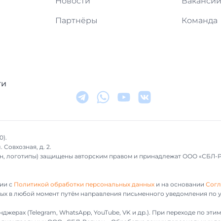
Новости
Ваканси
Партнёры
Команда
ти
0).
 Совхозная, д. 2.
айн, логотипы) защищены авторским правом и принадлежат ООО «СБЛ-
ии с
Политикой обработки персональных данных
и на основании
Согл
ных в любой момент путём направления письменного уведомления по у
джерах (Telegram, WhatsApp, YouTube, VK и др.). При переходе по эт