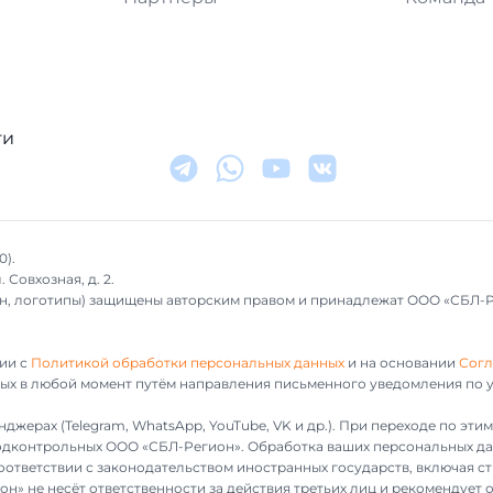
ти
0).
 Совхозная, д. 2.
айн, логотипы) защищены авторским правом и принадлежат ООО «СБЛ-
ии с
Политикой обработки персональных данных
и на основании
Согл
ных в любой момент путём направления письменного уведомления по у
джерах (Telegram, WhatsApp, YouTube, VK и др.). При переходе по эт
 подконтрольных ООО «СБЛ-Регион». Обработка ваших персональных да
ответствии с законодательством иностранных государств, включая с
он» не несёт ответственности за действия третьих лиц и рекомендуе