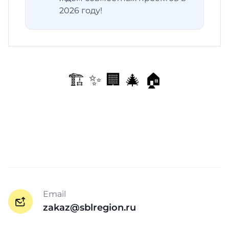
2026 году!
🏗️ ✨ 🏢 🎄 🏠
Email
zakaz@sblregion.ru